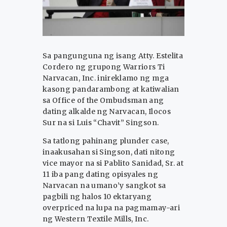
Sa pangunguna ng isang Atty. Estelita
Cordero ng grupong Warriors Ti
Narvacan, Inc. inireklamo ng mga
kasong pandarambong at katiwalian
sa Office of the Ombudsman ang
dating alkalde ng Narvacan, Ilocos
Sur na si Luis “Chavit” Singson.
Sa tatlong pahinang plunder case,
inaakusahan si Singson, dati nitong
vice mayor na si Pablito Sanidad, Sr. at
11 iba pang dating opisyales ng
Narvacan na umano’y sangkot sa
pagbili ng halos 10 ektaryang
overpriced na lupa na pagmamay-ari
ng Western Textile Mills, Inc.