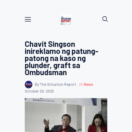
Chavit Singson
inireklamo ng patung-
patong na kaso ng
plunder, graft sa
Ombudsman
By The Situation Report
News
October 20, 2025