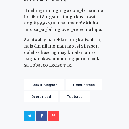
konsehal pa lamang.
Hinihingi rin ng mga complainant na
ibalik ni Singson at mga kasabwat
ang ₱99,974,000 na umano’y kinita
nito sa pagbili ng overpriced na lupa.
Sa hiwalay na reklamong katiwalian,
nais din nilang managot si Singson
dahil sa kasong may kinalaman sa
pagnanakaw umano ng pondo mula
sa Tobacco Excise Tax.
Chavit Singson
Ombudsman
Overpriced
Tobbaco