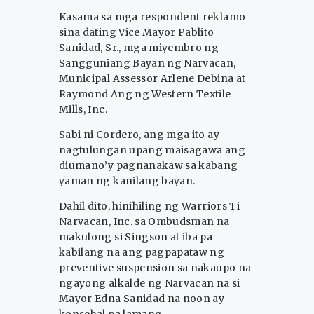
Kasama sa mga respondent reklamo
sina dating Vice Mayor Pablito
Sanidad, Sr., mga miyembro ng
Sangguniang Bayan ng Narvacan,
Municipal Assessor Arlene Debina at
Raymond Ang ng Western Textile
Mills, Inc.
Sabi ni Cordero, ang mga ito ay
nagtulungan upang maisagawa ang
diumano’y pagnanakaw sa kabang
yaman ng kanilang bayan.
Dahil dito, hinihiling ng Warriors Ti
Narvacan, Inc. sa Ombudsman na
makulong si Singson at iba pa
kabilang na ang pagpapataw ng
preventive suspension sa nakaupo na
ngayong alkalde ng Narvacan na si
Mayor Edna Sanidad na noon ay