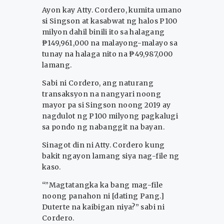
Ayon kay Atty. Cordero, kumita umano
si Singson at kasabwat ng halos P100
milyon dahil binili ito sa halagang
₱149,961,000 na malayong-malayo sa
tunay na halaga nito na ₱49,987,000
lamang.
Sabi ni Cordero, ang naturang
transaksyon na nangyari noong
mayor pa si Singson noong 2019 ay
nagdulot ng P100 milyong pagkalugi
sa pondo ng nabanggit na bayan.
Sinagot din ni Atty. Cordero kung
bakit ngayon lamang siya nag-file ng
kaso.
“”Magtatangka ka bang mag-file
noong panahon ni [dating Pang.]
Duterte na kaibigan niya?” sabi ni
Cordero.