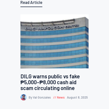
Read Article
DILG warns public vs fake
₱5,000–₱8,000 cash aid
scam circulating online
By Val Gonzales
News
August 8, 2025