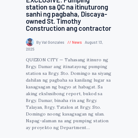
station sa QC na itinuturong
sanhi ng pagbaha, Discaya-
owned St. Timothy
Construction ang contractor
By Val Gonzales
News
August 13,
2025
QUEZON CITY — Tahasang itinuro ng
Brgy. Damar ang itinatayong pumping
station sa Brgy. Sto. Domingo na siyang
dahilan ng pagbaha sa kanilang lugar sa
kasagsagan ng bagyo at habagat. Sa
aking ekslusibong report, bukod sa
Brgy. Damar, binaha rin ang Brgy.
Talayan, Brgy. Tatalon at Brgy. Sto.
Domingo noong kasagsagan ng ulan.
Napag-alaman na ang pumping station
ay proyekto ng Department…