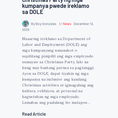
kumpanya pwede ireklamo
sa DOLE
By Boy Gonzales
News
December 12,
2025
Maaaring ireklamo sa Department of
Labor and Employment (DOLE) ang
mga kumpanyang nananakot o
sapilitang pinipilit ang mga empleyado
sumayaw sa Christmas Party, lalo na
kung may bantang parusa sa pagtanggi.
Ayon sa DOLE, dapat tiyakin ng mga
kumpanya na inclusive ang kanilang
Christmas activities at iginagalang ang
kultura, relihiyon, at personal na
kagustuhan ng mga empleyado.
Lumabas ang paalalang ito matapos…
Read Article