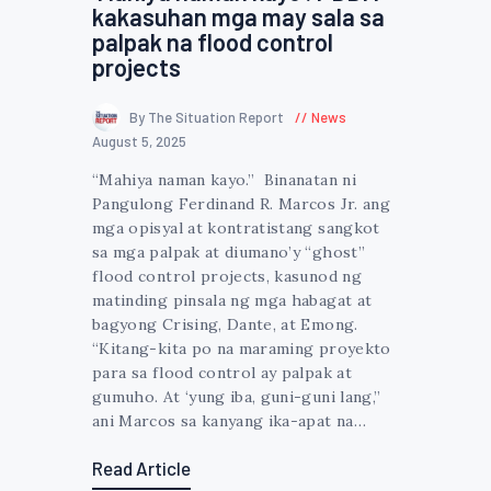
kakasuhan mga may sala sa
palpak na flood control
projects
By The Situation Report
News
August 5, 2025
“Mahiya naman kayo.” Binanatan ni
Pangulong Ferdinand R. Marcos Jr. ang
mga opisyal at kontratistang sangkot
sa mga palpak at diumano’y “ghost”
flood control projects, kasunod ng
matinding pinsala ng mga habagat at
bagyong Crising, Dante, at Emong.
“Kitang-kita po na maraming proyekto
para sa flood control ay palpak at
gumuho. At ‘yung iba, guni-guni lang,”
ani Marcos sa kanyang ika-apat na…
Read Article