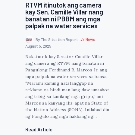
RTVM itinutok ang camera
kay Sen. Camille Villar nang
banatan ni PBBM ang mga
palpak na water services
By The Situation Report
News
August 5, 2025
Nakatutok kay Senator Camille Villar
ang camera ng RTVM nang banatan ni
Pangulong Ferdinand R. Marcos Jr. ang
mga palpak na water services sa bansa.
“Marami kaming natatanggap na
reklamo na hindi man lang daw umaabot
ang tubig sa kanilang mga gripo,” ani
Marcos sa kanyang ika-apat na State of
the Nation Address (SONA). Inilahad din
ng Pangulo ang mga hakbang ng…
Read Article